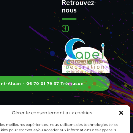
Retrouvez-
nous
int-Alban
-
06 70 01 79 37 Trémuson
Gérer le consentement aux cookies
 les meilleures expériences, nous utilisons des technologies telles
okies pour stocker et/ou accéder aux informations des appareils.
ales
|
Politique de confidentialité
|
Plan de site