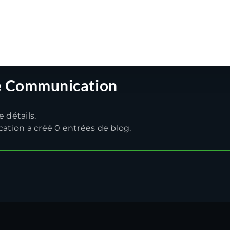
e décorateur
Revêtements de sol
Ravalement de façade
e Communication
 détails.
tion a créé 0 entrées de blog.