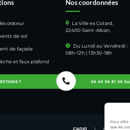
tions
Nos coordonnées
décorateur
La Ville es Cotard,
22400 Saint-Alban,
ents de sol
Du Lundi au Vendredi :
ent de façade
08h-12h | 13h30-18h
sèche et faux plafond
ESTIONS ?
06 45 56 81 56 Sa
Pour offrir
que les co
CADEI
|
Mentions lég