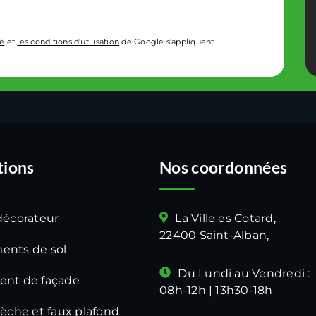
té
et
les conditions d'utilisation
de Google s'appliquent.
tions
Nos coordonnées
décorateur
La Ville es Cotard,
22400 Saint-Alban,
ents de sol
Du Lundi au Vendredi :
ent de façade
08h-12h | 13h30-18h
sèche et faux plafond