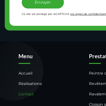
Ce site est protégé par reCAPTCHA.
les règles de confidentiali
Menu
Presta
Accueil
Peintre 
Réalisations
Revêtem
Contact
Ravalem
Cloison 