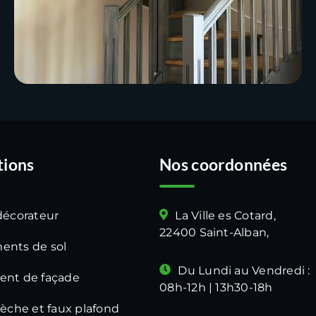
tions
Nos coordonnées
décorateur
La Ville es Cotard,
22400 Saint-Alban,
ents de sol
Du Lundi au Vendredi :
ent de façade
08h-12h | 13h30-18h
sèche et faux plafond